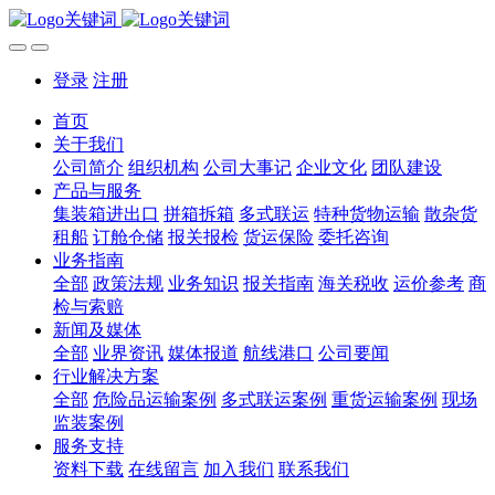
登录
注册
首页
关于我们
公司简介
组织机构
公司大事记
企业文化
团队建设
产品与服务
集装箱进出口
拼箱拆箱
多式联运
特种货物运输
散杂货
租船
订舱仓储
报关报检
货运保险
委托咨询
业务指南
全部
政策法规
业务知识
报关指南
海关税收
运价参考
商
检与索赔
新闻及媒体
全部
业界资讯
媒体报道
航线港口
公司要闻
行业解决方案
全部
危险品运输案例
多式联运案例
重货运输案例
现场
监装案例
服务支持
资料下载
在线留言
加入我们
联系我们