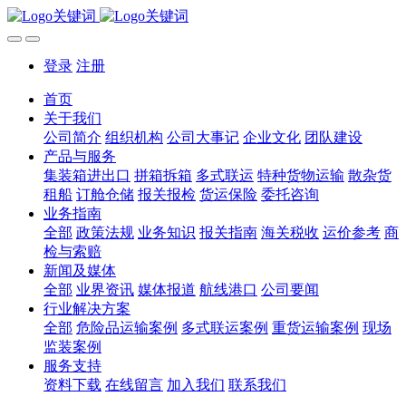
登录
注册
首页
关于我们
公司简介
组织机构
公司大事记
企业文化
团队建设
产品与服务
集装箱进出口
拼箱拆箱
多式联运
特种货物运输
散杂货
租船
订舱仓储
报关报检
货运保险
委托咨询
业务指南
全部
政策法规
业务知识
报关指南
海关税收
运价参考
商
检与索赔
新闻及媒体
全部
业界资讯
媒体报道
航线港口
公司要闻
行业解决方案
全部
危险品运输案例
多式联运案例
重货运输案例
现场
监装案例
服务支持
资料下载
在线留言
加入我们
联系我们