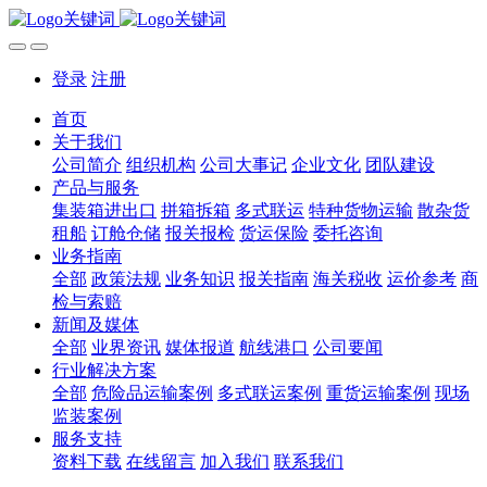
登录
注册
首页
关于我们
公司简介
组织机构
公司大事记
企业文化
团队建设
产品与服务
集装箱进出口
拼箱拆箱
多式联运
特种货物运输
散杂货
租船
订舱仓储
报关报检
货运保险
委托咨询
业务指南
全部
政策法规
业务知识
报关指南
海关税收
运价参考
商
检与索赔
新闻及媒体
全部
业界资讯
媒体报道
航线港口
公司要闻
行业解决方案
全部
危险品运输案例
多式联运案例
重货运输案例
现场
监装案例
服务支持
资料下载
在线留言
加入我们
联系我们