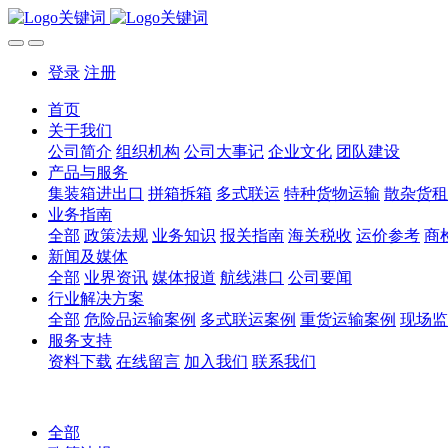
登录
注册
首页
关于我们
公司简介
组织机构
公司大事记
企业文化
团队建设
产品与服务
集装箱进出口
拼箱拆箱
多式联运
特种货物运输
散杂货租
业务指南
全部
政策法规
业务知识
报关指南
海关税收
运价参考
商
新闻及媒体
全部
业界资讯
媒体报道
航线港口
公司要闻
行业解决方案
全部
危险品运输案例
多式联运案例
重货运输案例
现场监
服务支持
资料下载
在线留言
加入我们
联系我们
全部