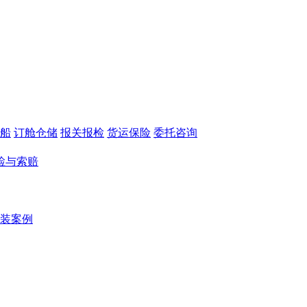
船
订舱仓储
报关报检
货运保险
委托咨询
检与索赔
装案例